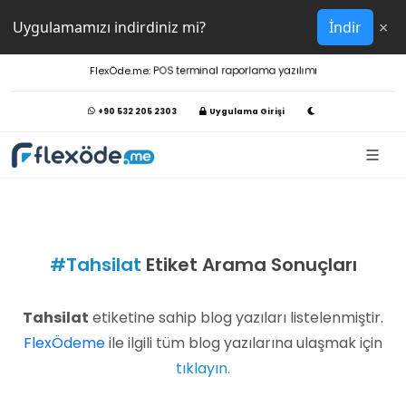
×
Uygulamamızı indirdiniz mi?
İndir
FlexÖde.me:
POS terminal raporlama yazılımı
+90 532 205 2303
Uygulama Girişi
#Tahsilat
Etiket Arama Sonuçları
Tahsilat
etiketine sahip blog yazıları listelenmiştir.
FlexÖdeme
ile ilgili tüm blog yazılarına ulaşmak için
tıklayın.