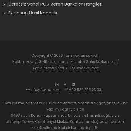
Ücretsiz Sanal POS Veren Bankalar Hangileri
Ek Hesap Nasıl Kapatılır
Copyright © 2026 Tüm hakları saklıdır.
Hakkımızda
/
Gizlilik Koşulları
/
Mesafeli Satış Sözleşmesi
/
Aydınlatma Metni
/
Teslimat ve İade
info@flexode.me
·
+90 532 205 23 03
FlexÖde.me, ödeme kuruluşlarına entegre olmanızı sağlayan teknik bir
yazılım sağlayıcısıdır.
6493 sayılı Kanun kapsamında bir ödeme hizmeti sağlayıcısı
olmayıp, Türkiye Cumhuriyet Merkez Bankası'nın doğrudan denetim
ve gözetimine tabi bir kuruluş değildir.