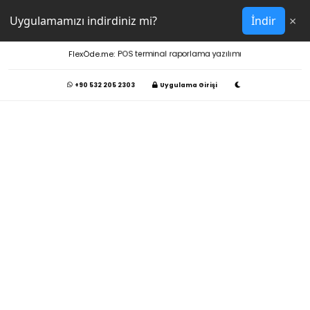
×
Uygulamamızı indirdiniz mi?
İndir
FlexÖde.me:
POS terminal raporlama yazılımı
+90 532 205 2303
Uygulama Girişi