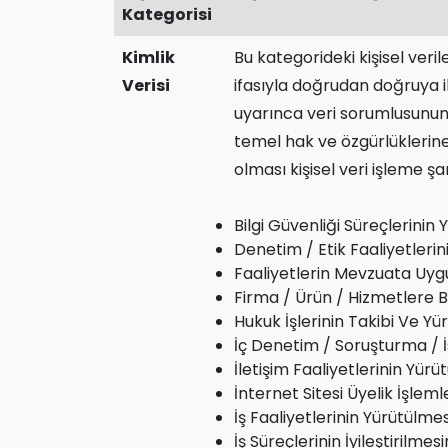
Kategorisi
Kimlik
Bu kategorideki kişisel veri
Verisi
ifasıyla doğrudan doğruya ilg
uyarınca veri sorumlusunun h
temel hak ve özgürlüklerin
olması kişisel veri işleme şa
Bilgi Güvenliği Süreçlerinin
Denetim / Etik Faaliyetlerin
Faaliyetlerin Mevzuata Uyg
Firma / Ürün / Hizmetlere Ba
Hukuk İşlerinin Takibi Ve Yü
İç Denetim / Soruşturma / İ
İletişim Faaliyetlerinin Yürü
İnternet Sitesi Üyelik İşlem
İş Faaliyetlerinin Yürütülme
İş Süreçlerinin İyileştirilm