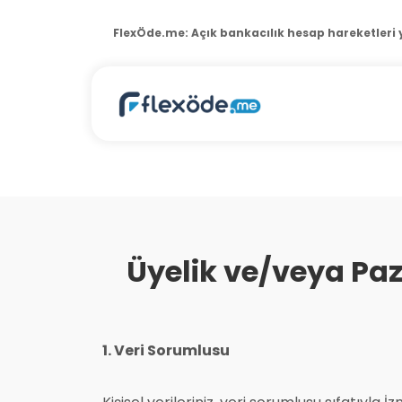
FlexÖde.me:
POS terminal raporlama yazılımı
Üyelik ve/veya Pa
1. Veri Sorumlusu