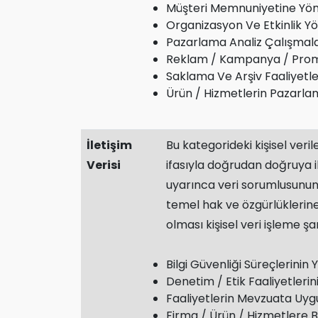
Müşteri Memnuniyetine Yönel
Organizasyon Ve Etkinlik Y
Pazarlama Analiz Çalışmala
Reklam / Kampanya / Promo
Saklama Ve Arşiv Faaliyetle
Ürün / Hizmetlerin Pazarla
İletişim
Bu kategorideki kişisel veri
Verisi
ifasıyla doğrudan doğruya ilg
uyarınca veri sorumlusunun h
temel hak ve özgürlüklerin
olması kişisel veri işleme şa
Bilgi Güvenliği Süreçlerinin
Denetim / Etik Faaliyetlerin
Faaliyetlerin Mevzuata Uyg
Firma / Ürün / Hizmetlere Ba