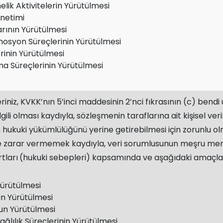
ik Aktivitelerin Yürütülmesi
önetimi
rının Yürütülmesi
syon Süreçlerinin Yürütülmesi
rinin Yürütülmesi
ma Süreçlerinin Yürütülmesi
leriniz, KVKK’nın 5’inci maddesinin 2’nci fıkrasının (c) ben
ili olması kaydıyla, sözleşmenin taraflarına ait kişisel veri
ukuki yükümlülüğünü yerine getirebilmesi için zorunlu olmas
e zarar vermemek kaydıyla, veri sorumlusunun meşru menfaa
rtları
(hukuki sebepleri) kapsamında ve aşağıdaki amaçlar
 Yürütülmesi
in Yürütülmesi
un Yürütülmesi
ğlılık Süreçlerinin Yürütülmesi