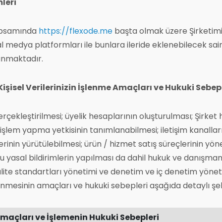
mleri
 kapsamında
https://flexode.me
başta olmak üzere Şirketimiz
l medya platformları ile bunlara ileride eklenebilecek sair
anmaktadır.
e Kişisel Verilerinizin İşlenme Amaçları ve Hukuki Sebep
ekleştirilmesi; üyelik hesaplarının oluşturulması; Şirket he
na işlem yapma yetkisinin tanımlanabilmesi; iletişim kanall
lerinin yürütülebilmesi; ürün / hizmet satış süreçlerinin yö
 yasal bildirimlerin yapılması da dahil hukuk ve danışmanlık
kalite standartları yönetimi ve denetim ve iç denetim yönet
n işlenmesinin amaçları ve hukuki sebepleri aşağıda detaylı ş
 Amaçları ve İşlemenin Hukuki Sebepleri