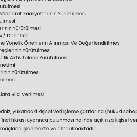
rütülmesi
stihbarat Faaliyetlerinin Yürütülmesi
tülmesi
lerinin Yürütülmesi
si / Denetimi
esine Yönelik Önerilerin Alınması Ve Değerlendirilmesi
üreçlerinin Yürütülmesi
lik Aktivitelerin Yürütülmesi
önetimi
rinin Yürütülmesi
tülmesi
şlara Bilgi Verilmesi
leriniz, yukarıdaki kişisel veri işleme şartlarına (hukuki 
inci fıkrası uyarınca bulunması halinde açık rıza kişisel ver
maçlarla işlenmekte ve aktarılmaktadır: