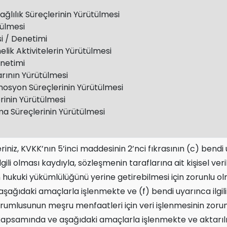
ğlılık Süreçlerinin Yürütülmesi
tülmesi
si / Denetimi
ik Aktivitelerin Yürütülmesi
önetimi
rının Yürütülmesi
syon Süreçlerinin Yürütülmesi
rinin Yürütülmesi
ma Süreçlerinin Yürütülmesi
leriniz, KVKK’nın 5’inci maddesinin 2’nci fıkrasının (c) ben
ili olması kaydıyla, sözleşmenin taraflarına ait kişisel veri
ukuki yükümlülüğünü yerine getirebilmesi için zorunlu olma
ağıdaki amaçlarla işlenmekte ve (f) bendi uyarınca ilgili 
umlusunun meşru menfaatleri için veri işlenmesinin zorunlu
 kapsamında ve aşağıdaki amaçlarla işlenmekte ve aktarıl