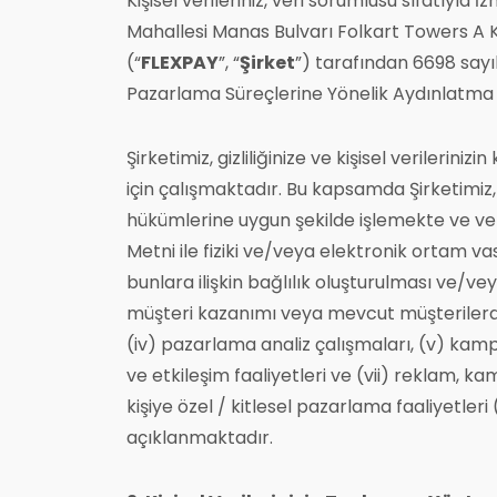
Kişisel verileriniz, veri sorumlusu sıfatıyla 
Mahallesi Manas Bulvarı Folkart Towers A K
(“
FLEXPAY
”, “
Şirket
”) tarafından 6698 sayıl
Pazarlama Süreçlerine Yönelik Aydınlatma 
Şirketimiz, gizliliğinize ve kişisel verileri
için çalışmaktadır. Bu kapsamda Şirketimiz, 
hükümlerine uygun şekilde işlemekte ve veri
Metni ile fiziki ve/veya elektronik ortam vas
bunlara ilişkin bağlılık oluşturulması ve/veya a
müşteri kazanımı veya mevcut müşterilerde de
(iv) pazarlama analiz çalışmaları, (v) kam
ve etkileşim faaliyetleri ve (vii) reklam, ka
kişiye özel / kitlesel pazarlama faaliyetleri 
açıklanmaktadır.