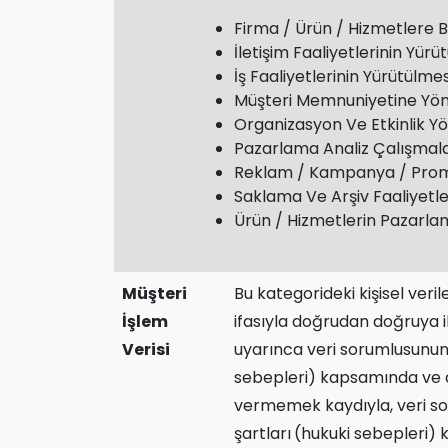
Firma / Ürün / Hizmetlere Ba
İletişim Faaliyetlerinin Yürü
İş Faaliyetlerinin Yürütülme
Müşteri Memnuniyetine Yönel
Organizasyon Ve Etkinlik Y
Pazarlama Analiz Çalışmala
Reklam / Kampanya / Promo
Saklama Ve Arşiv Faaliyetle
Ürün / Hizmetlerin Pazarla
Müşteri
Bu kategorideki kişisel veri
İşlem
ifasıyla doğrudan doğruya ilg
Verisi
uyarınca veri sorumlusunun h
sebepleri) kapsamında ve aş
vermemek kaydıyla, veri sor
şartları
(hukuki sebepleri)