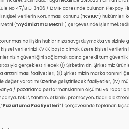
İzmir Ticaret Sicili Müdürlüğü nezdinde 2313025 sicil numaras
ule No 47/B D: 3406 / İZMİR adresinde bulunan Flexpay Fina
ı Kişisel Verilerin Korunması Kanunu (“
KVKK
”) hükümleri 
Metni (“
Aydınlatma Metni
”) çerçevesinde işlenmektedir
nizin korunmasına ilişkin haklarınıza saygı duymakta ve sizinl
kişisel verilerinizi KVKK başta olmak üzere kişisel veriler
lerinizin güvenliğini sağlamak adına gerekli tüm güvenlik
ıtasıyla gerçekleştirilecek (i) Şirketimizin, Şirketimiz ürün
rttırılması faaliyetleri, (ii) Şirketimizin marka tanınırlığının 
ğer yaratımı üzerine geliştirilecek faaliyetler, (iv) müşte
panya / pazarlama performanslarının ölçümü ve raporlanma
mpanya, teklif, tanıtım, etkinlik, promosyon, ticari elektro
(“
Pazarlama Faaliyetleri
”) çerçevesinde toplanan kişise