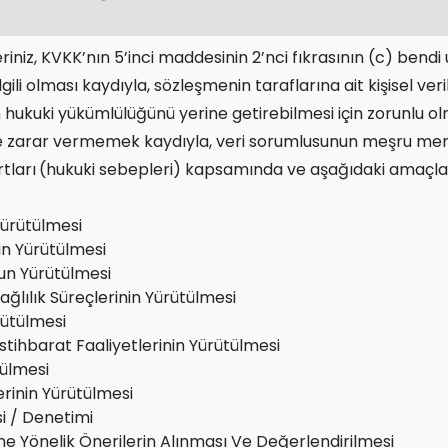
leriniz, KVKK’nın 5’inci maddesinin 2’nci fıkrasının (c) ben
ili olması kaydıyla, sözleşmenin taraflarına ait kişisel veri
ukuki yükümlülüğünü yerine getirebilmesi için zorunlu olmas
e zarar vermemek kaydıyla, veri sorumlusunun meşru menfaa
rtları
(hukuki sebepleri) kapsamında ve aşağıdaki amaçlar
 Yürütülmesi
in Yürütülmesi
un Yürütülmesi
ğlılık Süreçlerinin Yürütülmesi
rütülmesi
stihbarat Faaliyetlerinin Yürütülmesi
tülmesi
lerinin Yürütülmesi
si / Denetimi
esine Yönelik Önerilerin Alınması Ve Değerlendirilmesi