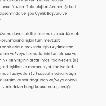
ı ile kayıtlı ve şirket merkezi Adalet
nsal Yazılım Teknolojileri Anonim Şirketi
kapsamında ve işbu Üyelik Başvuru ve
.
e güvene dayalı bir ilişki kurmak ve sürdürmek
in korunmasına ilişkin tüm mevzuat
 tedbirlerini almaktadır. İşbu Aydınlatma
lerinin ve/veya hizmetlerinin tanıtılması ve
/ bilinirliğinin arttırılması faaliyetleri, (iii)
ri ilişkileri ve memnuniyeti faaliyetleri,
sı faaliyetleri (vi) sosyal medya iletişim
nik iletişim ve sair doğrudan ve/veya dolaylı
l verilerinizin hangi kapsamda işlendiği