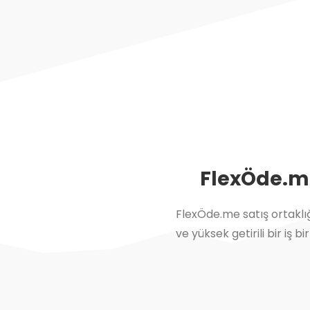
FlexÖde.me 
FlexÖde.me satış ortaklığ
ve yüksek getirili bir iş b