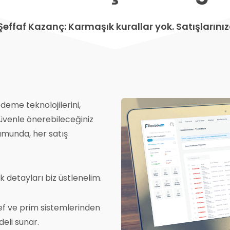
Şeffaf Kazanç: Karmaşık kurallar yok. Satışlarını
ödeme teknolojilerini,
venle önerebileceğiniz
umunda, her satış
ik detayları biz üstlenelim.
ef ve prim sistemlerinden
deli sunar.