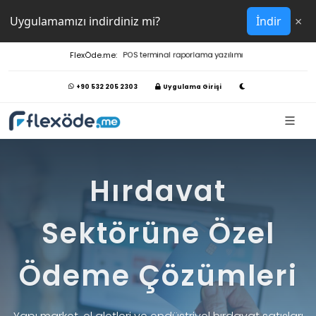
×
Uygulamamızı indirdiniz mi?
İndir
FlexÖde.me:
POS terminal raporlama yazılımı
+90 532 205 2303
Uygulama Girişi
Hırdavat
Sektörüne Özel
Ödeme Çözümleri