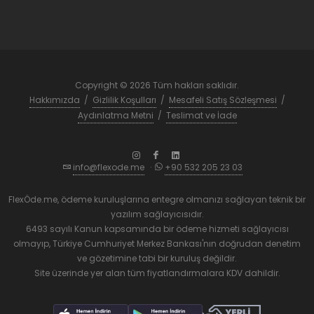
Copyright © 2026 Tüm hakları saklıdır.
Hakkımızda
/
Gizlilik Koşulları
/
Mesafeli Satış Sözleşmesi
/
Aydınlatma Metni
/
Teslimat ve İade
info@flexode.me
·
+90 532 205 23 03
FlexÖde.me, ödeme kuruluşlarına entegre olmanızı sağlayan teknik bir
yazılım sağlayıcısıdır.
6493 sayılı Kanun kapsamında bir ödeme hizmeti sağlayıcısı
olmayıp, Türkiye Cumhuriyet Merkez Bankası'nın doğrudan denetim
ve gözetimine tabi bir kuruluş değildir.
Site üzerinde yer alan tüm fiyatlandırmalara KDV dahildir.