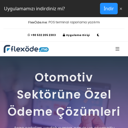
×
Uygulamamızı indirdiniz mi?
İndir
FlexÖde.me:
POS terminal raporlama yazılımı
+90 532 205 2303
Uygulama Girişi
Otomotiv
Sektörüne Özel
Ödeme Çözümleri