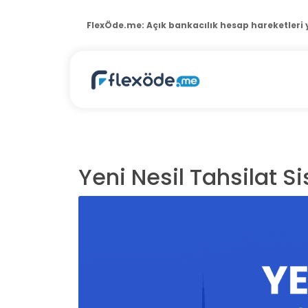
FlexÖde.me:
POS terminal raporlama yazılımı
Yeni Nesil Tahsilat S