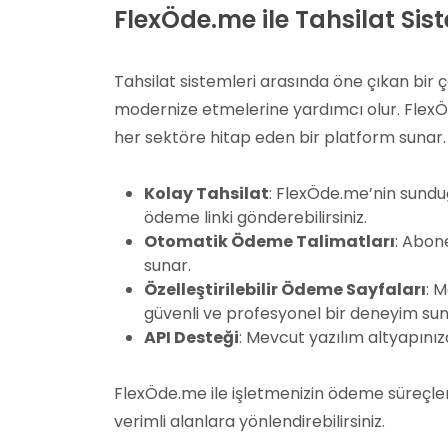
FlexÖde.me ile Tahsilat Sis
Tahsilat sistemleri arasında öne çıkan bir
modernize etmelerine yardımcı olur. FlexÖde
her sektöre hitap eden bir platform sunar.
Kolay Tahsilat
: FlexÖde.me’nin sunduğ
ödeme linki gönderebilirsiniz.
Otomatik Ödeme Talimatları
: Abon
sunar.
Özelleştirilebilir Ödeme Sayfaları
: 
güvenli ve profesyonel bir deneyim sunab
API Desteği
: Mevcut yazılım altyapınız
FlexÖde.me ile işletmenizin ödeme süreçleri
verimli alanlara yönlendirebilirsiniz.