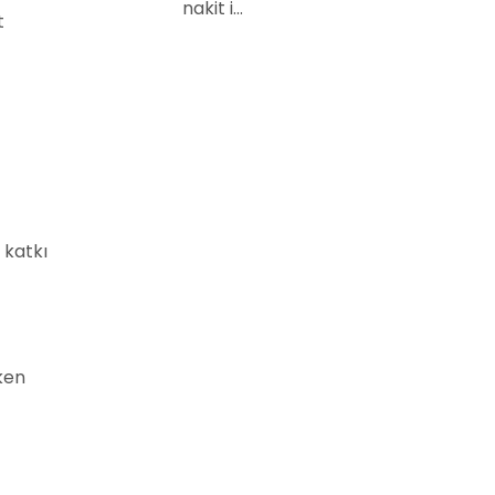
nakit i...
t
 katkı
iken