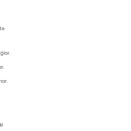
şte
ğlar.
r.
nar.
il