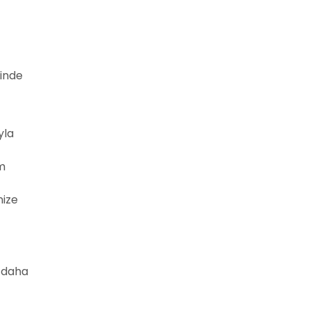
sinde
yla
üm
nize
ı daha