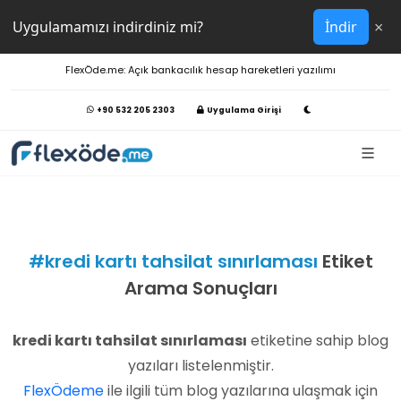
×
Uygulamamızı indirdiniz mi?
İndir
FlexÖde.me:
Açık bankacılık hesap hareketleri yazılımı
+90 532 205 2303
Uygulama Girişi
#kredi kartı tahsilat sınırlaması
Etiket
Arama Sonuçları
kredi kartı tahsilat sınırlaması
etiketine sahip blog
yazıları listelenmiştir.
FlexÖdeme
ile ilgili tüm blog yazılarına ulaşmak için