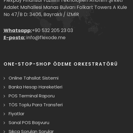
Flexpay Finansal Yazılım Teknolojileri Anonim Şirketi
Adalet Mahallesi Manas Bulvarı Folkart Towers A Kule
No 47/B D: 3406, Bayraklı / İZMİR
Whatsapp:
+90 532 205 23 03
E-posta:
info@flexode.me
ONE-STOP-SHOP ÖDEME ORKESTRATÖRÜ
Online Tahsilat Sistemi
Banka Hesap Hareketleri
POS Terminal Raporu
TÖS Toplu Para Transferi
Fiyatlar
Sanal POS Başvuru
Sıkça Sorulan Sorular