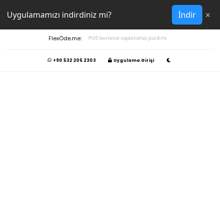
×
Uygulamamızı indirdiniz mi?
İndir
FlexÖde.me:
POS terminal raporlama yazılımı
+90 532 205 2303
Uygulama Girişi