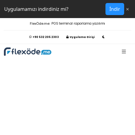
×
Uygulamamızı indirdiniz mi?
İndir
FlexÖde.me:
POS terminal raporlama yazılımı
+90 532 205 2303
Uygulama Girişi