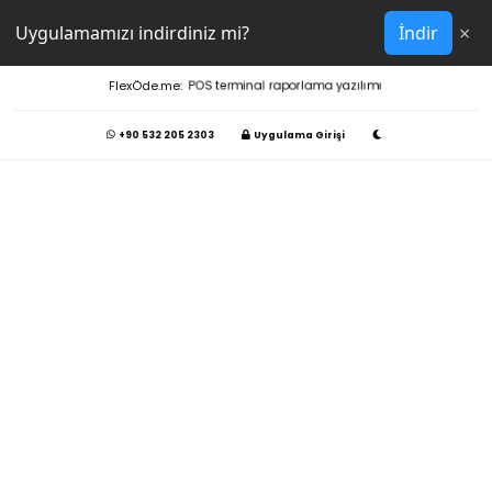
×
Uygulamamızı indirdiniz mi?
İndir
FlexÖde.me:
POS terminal raporlama yazılımı
+90 532 205 2303
Uygulama Girişi