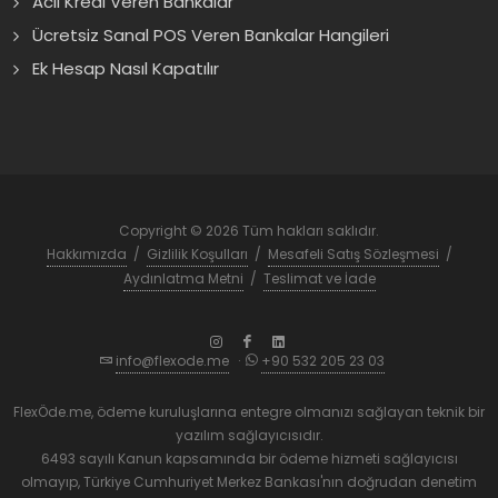
Acil Kredi Veren Bankalar
Ücretsiz Sanal POS Veren Bankalar Hangileri
Ek Hesap Nasıl Kapatılır
Copyright © 2026 Tüm hakları saklıdır.
Hakkımızda
/
Gizlilik Koşulları
/
Mesafeli Satış Sözleşmesi
/
Aydınlatma Metni
/
Teslimat ve İade
info@flexode.me
·
+90 532 205 23 03
FlexÖde.me, ödeme kuruluşlarına entegre olmanızı sağlayan teknik bir
yazılım sağlayıcısıdır.
6493 sayılı Kanun kapsamında bir ödeme hizmeti sağlayıcısı
olmayıp, Türkiye Cumhuriyet Merkez Bankası'nın doğrudan denetim