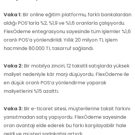
Vaka 1:
Bir online eğitim platformu, farklı bankalardan
aldığı POS’larla %2, %1,9 ve %1,6 oranlarla çalışıyordu.
FlexÖdeme entegrasyonu sayesinde tüm işlemler %1,6
oranlı POS’a yönlendirildi. Yıllık 20 milyon TL işlem
hacminde 80.000 TL tasarruf sağlandı.
Vaka 2:
Bir mobilya zinciri, 12 taksitli satışlarda yüksek
maliyet nedeniyle kâr marjı düşüyordu. FlexÖdeme ile
en düşük oranlı POS’a yönlendirme yaparak
maliyetlerini %15 azalttı.
Vaka 3:
Bir e-ticaret sitesi, müşterilerine taksit farkını
yansıtmadan satış yapıyordu. FlexÖdeme sayesinde
oran avantajı elde ederek bu farkı karşılayabilir hale
geldi ve müşteri sadakatini artırdı.