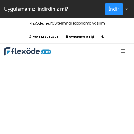
×
Uygulamamızı indirdiniz mi?
İndir
FlexÖde.me:
POS terminal raporlama yazılımı
+90 532 205 2303
Uygulama Girişi