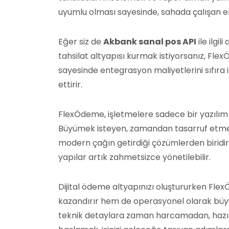
uyumlu olması sayesinde, sahada çalışan eki
Eğer siz de
Akbank sanal pos API
ile ilgil
tahsilat altyapısı kurmak istiyorsanız, F
sayesinde entegrasyon maliyetlerini sıfıra i
ettirir.
FlexÖdeme, işletmelere sadece bir yazılım d
Büyümek isteyen, zamandan tasarruf etmek 
modern çağın getirdiği çözümlerden biridi
yapılar artık zahmetsizce yönetilebilir.
Dijital ödeme altyapınızı oluştururken Fle
kazandırır hem de operasyonel olarak büyük
teknik detaylara zaman harcamadan, haz