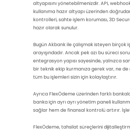
altyapısını yönetebilmenizdir. API, webhoo
kullanıma hazır altyapı üzerinden doğrudan 
kontrolleri, sahte işlem koruması, 3D Secu
hazır olarak sunulur.
Bugün Akbank ile çalışmak isteyen birçok 
arayışındadır. Ancak pek azı bu süreci soru
entegrasyon yapısı sayesinde, yalnızca sana
bir teknik ekip kurmanıza gerek var, ne d
tüm bu işlemleri sizin için kolaylaştırır.
Ayrıca FlexÖdeme üzerinden farklı bankalar
banka için ayrı ayrı yönetim paneli kulla
sağlar hem de finansal kontrolü artırır. İ
FlexÖdeme, tahsilat süreçlerini dijitalleşt