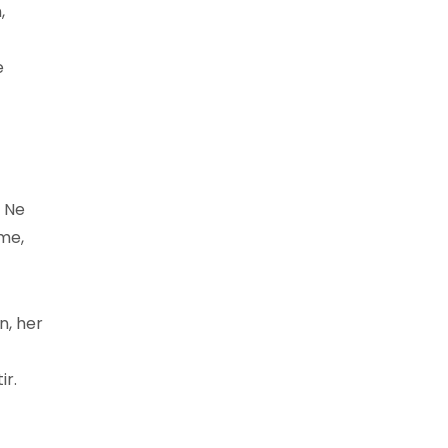
,
e
. Ne
me,
n, her
ir.