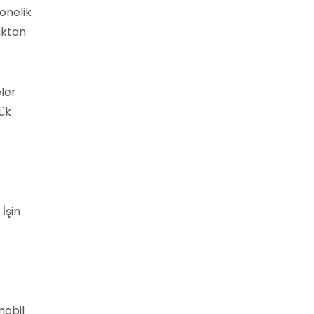
bonelik
aktan
ler
ük
İşin
mobil