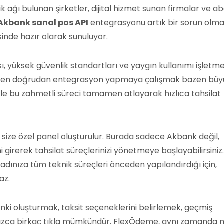
lik ağı bulunan şirketler, dijital hizmet sunan firmalar ve a
Akbank sanal pos API
entegrasyonu artık bir sorun olm
inde hazır olarak sunuluyor.
, yüksek güvenlik standartları ve yaygın kullanımı işletme
erinden doğrudan entegrasyon yapmaya çalışmak bazen büy
le bu zahmetli süreci tamamen atlayarak hızlıca tahsilat
size özel panel oluşturulur. Burada sadece Akbank değil,
 girerek tahsilat süreçlerinizi yönetmeye başlayabilirsiniz. 
 adınıza tüm teknik süreçleri önceden yapılandırdığı için,
az.
nki oluşturmak, taksit seçeneklerini belirlemek, geçmiş
lnızca birkaç tıkla mümkündür. FlexÖdeme, aynı zamanda 