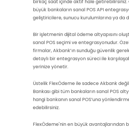
birkaç saat içinde aktif hale getirebilirsin
büyük bankaların sanal POS API entegrasyon
geliştiricilere, sunucu kurulumlarına ya 
Bir işletmenin dijital ödeme altyapısını olu
sanal POS seçimi ve entegrasyonudur. Özel
firmalar, Akbank’ın sunduğu güvenlik gerekli
detaylı bir entegrasyon süreci ile karşılaşa
yerinize yönetir.
Üstelik FlexÖdeme ile sadece Akbank değil;
Bankası gibi tüm bankaların sanal POS altya
hangi bankanın sanal POS’una yönlendirme ya
edebilirsiniz.
FlexÖdeme'nin en büyük avantajlarından bi