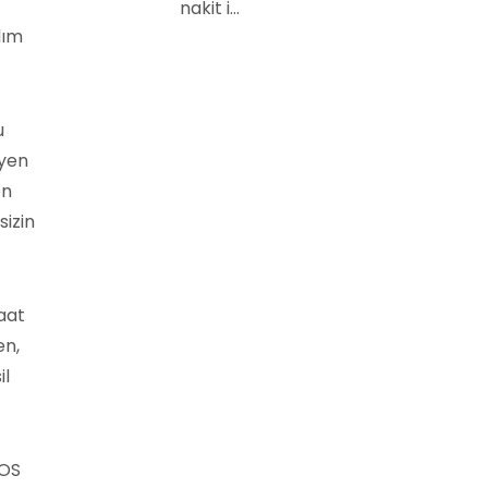
nakit i...
lım
u
eyen
en
sizin
aat
en,
il
POS