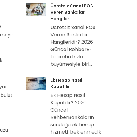
Ücretsiz Sanal POS
Veren Bankalar
Hangileri
e
Ücretsiz Sanal POS
örmeye
Veren Bankalar
Hangileridir? 2026
Güncel RehberE-
ticaretin hızla
k
büyümesiyle birl...
Ek Hesap Nasıl
ynı
Kapatılır
 bulut
Ek Hesap Nasıl
Kapatılır? 2026
Güncel
RehberBankaların
sunduğu ek hesap
nuzu
hizmeti, beklenmedik