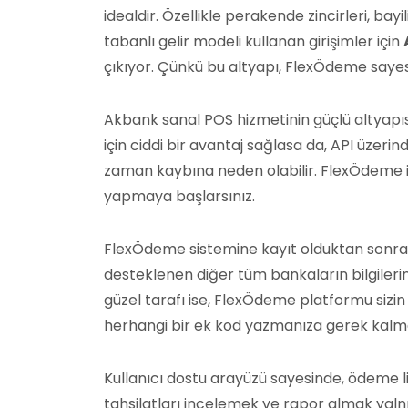
idealdir. Özellikle perakende zincirleri, bayi
tabanlı gelir modeli kullanan girişimler için
çıkıyor. Çünkü bu altyapı, FlexÖdeme sayes
Akbank sanal POS hizmetinin güçlü altyapısı
için ciddi bir avantaj sağlasa da, API üz
zaman kaybına neden olabilir. FlexÖdeme i
yapmaya başlarsınız.
FlexÖdeme sistemine kayıt olduktan sonra 
desteklenen diğer tüm bankaların bilgilerini
güzel tarafı ise, FlexÖdeme platformu sizin
herhangi bir ek kod yazmanıza gerek kalm
Kullanıcı dostu arayüzü sayesinde, ödeme li
tahsilatları incelemek ve rapor almak ya