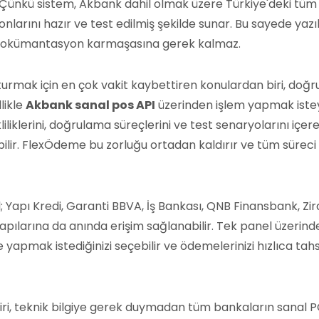
iz. Çünkü sistem, Akbank dahil olmak üzere Türkiye'deki tüm
larını hazır ve test edilmiş şekilde sunar. Bu sayede yazı
da dokümantasyon karmaşasına gerek kalmaz.
şturmak için en çok vakit kaybettiren konulardan biri, doğr
likle
Akbank sanal pos API
üzerinden işlem yapmak ist
liklerini, doğrulama süreçlerini ve test senaryolarını içer
bilir. FlexÖdeme bu zorluğu ortadan kaldırır ve tüm süreci 
 Yapı Kredi, Garanti BBVA, İş Bankası, QNB Finansbank, Zir
pılarına da anında erişim sağlanabilir. Tek panel üzerind
pmak istediğinizi seçebilir ve ödemelerinizi hızlıca tahs
ri, teknik bilgiye gerek duymadan tüm bankaların sanal 