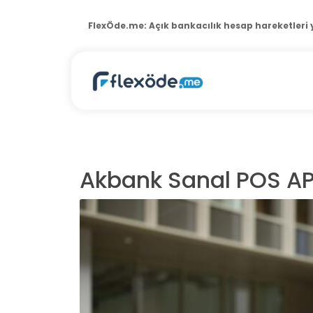
FlexÖde.me:
POS terminal raporlama yazılımı
Akbank Sanal POS AP