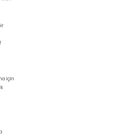
ir
f
a için
ık
a