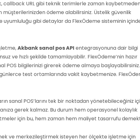
k, callback URL gibi teknik terimlerle zaman kaybetmeden
müşterilerinizden ödeme alabilirsiniz. Üstelik güvenlik
re uyumluluğu gibi detaylar da FlexÖdeme sisteminin içind
işletme,
Akbank sanal pos API
entegrasyonuna dair bilgi
nsuz ve hızlı şekilde tamamlayabilir. FlexÖdeme’nin hazır
l POS bilgilerinizi girerek ödeme almaya başlayabilirsiniz
e günlerce test ortamlarında vakit kaybetmenize. FlexÖde
ın sanal POS’larını tek bir noktadan yönetebileceğiniz içi
nmanıza gerek kalmaz. Bu durum hem operasyonel kolaylık
şletmeler için bu, hem zaman hem maliyet tasarrufu demekt
irmek ve merkezileştirmek isteyen her ölçekte işletme için