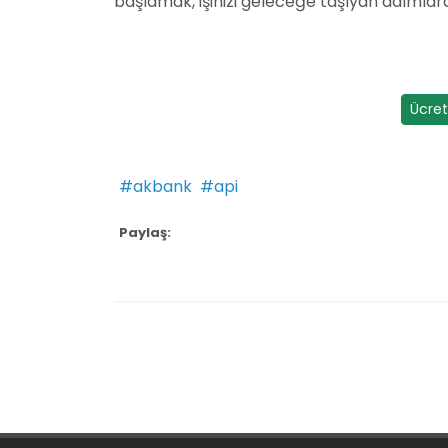
başlamak, işinizi geleceğe taşıyan adımlard
Ücret
#akbank
#api
Paylaş: