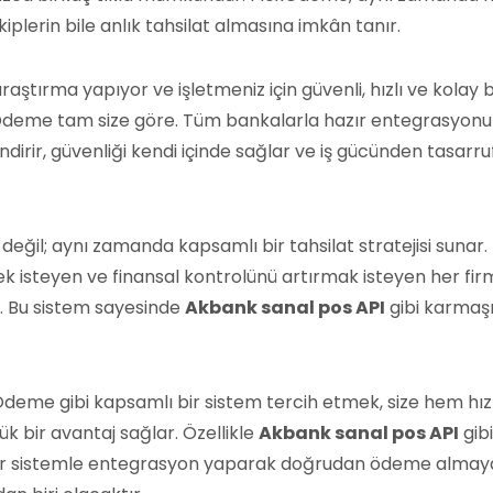
plerin bile anlık tahsilat almasına imkân tanır.
i araştırma yapıyor ve işletmeniz için güvenli, hızlı ve kolay b
lexÖdeme tam size göre. Tüm bankalarla hazır entegrasyonu
ndirir, güvenliği kendi içinde sağlar ve iş gücünden tasarru
eğil; aynı zamanda kapsamlı bir tahsilat stratejisi sunar.
isteyen ve finansal kontrolünü artırmak isteyen her firm
r. Bu sistem sayesinde
Akbank sanal pos API
gibi karmaş
xÖdeme gibi kapsamlı bir sistem tercih etmek, size hem hız
 bir avantaj sağlar. Özellikle
Akbank sanal pos API
gibi
ır sistemle entegrasyon yaparak doğrudan ödeme almay